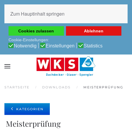
Diese Website verwendet Cookies, um Ihnen die beste
Erfahrung auf unserer Website zu ermöglichen.
Zum Hauptinhalt springen
Cookie-Richtlinie
Datenschutz-Bestimmungen
Cookies zulassen
Ablehnen
Cookie-Einstellungen:
Notwendig
Einstellungen
Statistics
STARTSEITE
DOWNLOADS
MEISTERPRÜFUNG
KATEGORIEN
Meisterprüfung