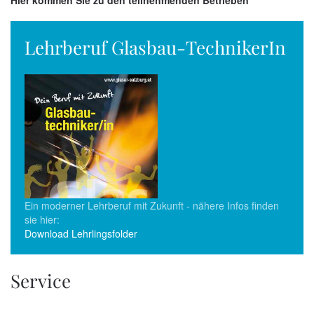
Lehrberuf Glasbau-TechnikerIn
Ein moderner Lehrberuf mit Zukunft - nähere Infos finden
sie hier:
Download Lehrlingsfolder
Service