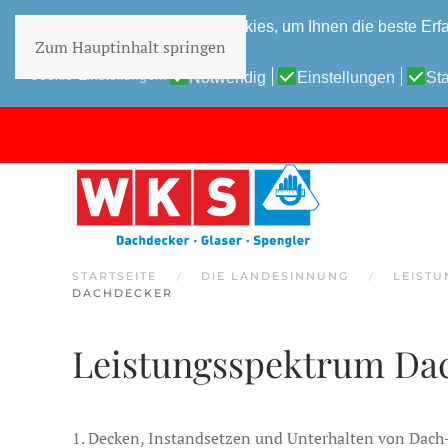
Diese Website verwendet Cookies, um Ihnen die beste Erfa
Zum Hauptinhalt springen
Datenschutz-Bestimmungen
Cookie-Einstellungen:
Notwendig
Einstellungen
Sta
STARTSEITE
DIE LANDESINNUNG
LEIST
DACHDECKER
Leistungsspektrum Da
1. Decken, Instandsetzen und Unterhalten von Dach