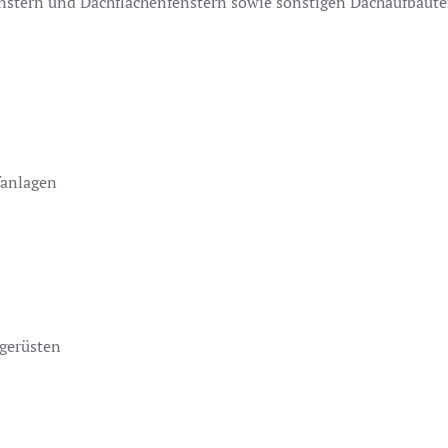
enstern und Dachflächenfenstern sowie sonstigen Dachaufbaute
fanlagen
gerüsten