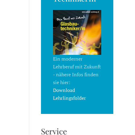
Ein moderner
Lehrberuf mit Zukunft
- nähere Infos finden
sie hier:
Download
Lehrlingsfolder
Service