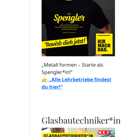
„Metall formen – Starte als
Spengler*in!“
👉
„Alle Lehrbetriebe findest
du hier!“
Glasbautechniker*in