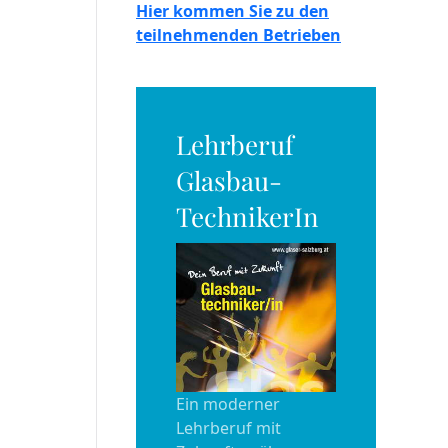
Hier kommen Sie zu den
teilnehmenden Betrieben
Lehrberuf
Glasbau-
TechnikerIn
Ein moderner
Lehrberuf mit