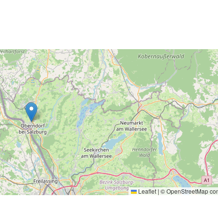
Leaflet
|
©
OpenStreetMap
con