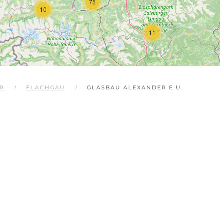
75
10
11
R
FLACHGAU
GLASBAU ALEXANDER E.U.