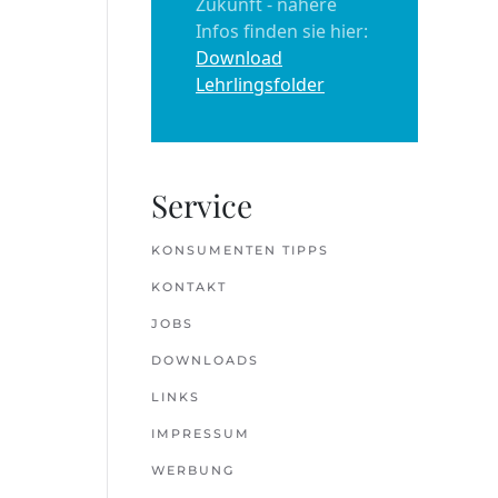
Zukunft - nähere
Infos finden sie hier:
Download
Lehrlingsfolder
Service
KONSUMENTEN TIPPS
KONTAKT
JOBS
DOWNLOADS
LINKS
IMPRESSUM
WERBUNG