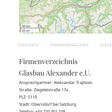
30 km
20 mi
STARTSEITE
FIRMENVERZEICHNIS
GLASE
Firmenverzeichnis
Glasbau Alexander e.U.
Ansprechpartner:
Aleksandar Trajilovic
Straße:
Ziegeleistraße 17a
PLZ:
5110
Stadt:
Oberndorf bei Salzburg
Telefon:
+43 720 301 108