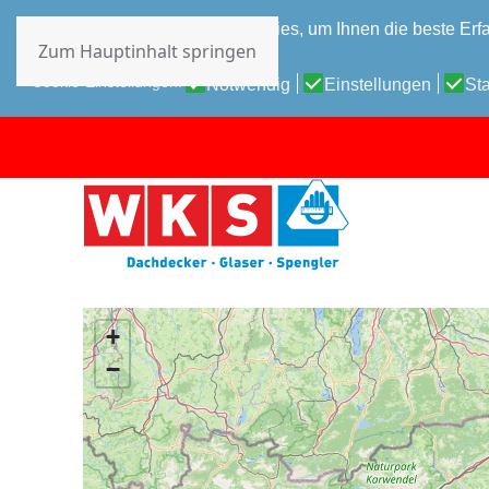
Diese Website verwendet Cookies, um Ihnen die beste Erfa
Zum Hauptinhalt springen
Datenschutz-Bestimmungen
Cookie-Einstellungen:
Notwendig
Einstellungen
Sta
+
−