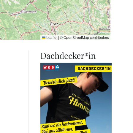
Leaflet
|
©
OpenStreetMap
contributors
Dachdecker*in