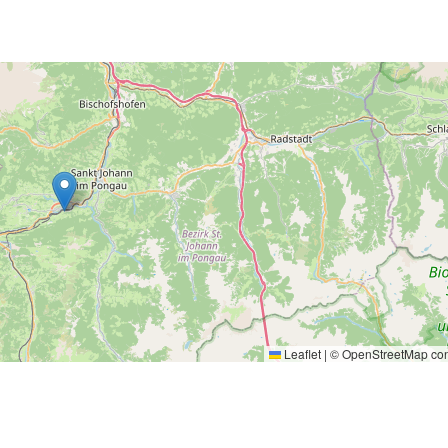
Leaflet
|
©
OpenStreetMap
con