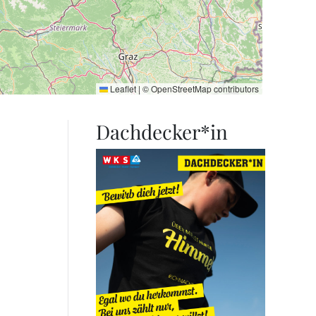
Leaflet
|
©
OpenStreetMap
contributors
Dachdecker*in