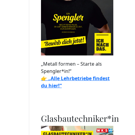
„Metall formen – Starte als
Spengler*in!“
👉
„Alle Lehrbetriebe findest
du hier!“
Glasbautechniker*in