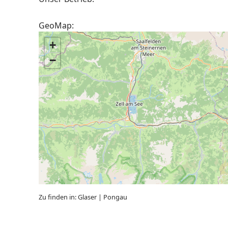
GeoMap:
+
−
Zu finden in:
Glaser
|
Pongau