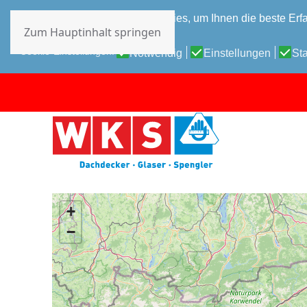
Diese Website verwendet Cookies, um Ihnen die beste Erfa
Zum Hauptinhalt springen
Datenschutz-Bestimmungen
Cookie-Einstellungen:
Notwendig
Einstellungen
Sta
+
−