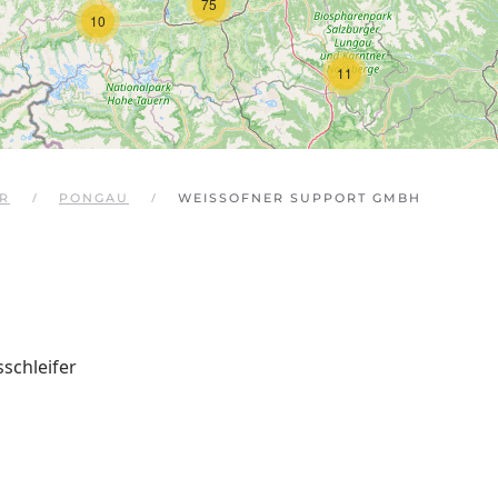
75
10
11
R
PONGAU
WEISSOFNER SUPPORT GMBH
sschleifer