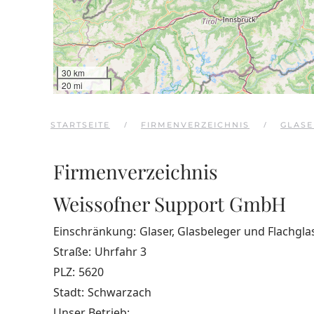
30 km
20 mi
STARTSEITE
FIRMENVERZEICHNIS
GLASE
Firmenverzeichnis
Weissofner Support GmbH
Einschränkung:
Glaser, Glasbeleger und Flachgla
Straße:
Uhrfahr 3
PLZ:
5620
Stadt:
Schwarzach
Unser Betrieb: