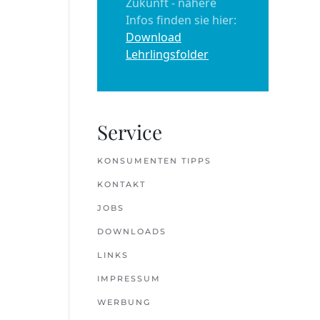
Zukunft - nähere
Infos finden sie hier:
Download
Lehrlingsfolder
Service
KONSUMENTEN TIPPS
KONTAKT
JOBS
DOWNLOADS
LINKS
IMPRESSUM
WERBUNG