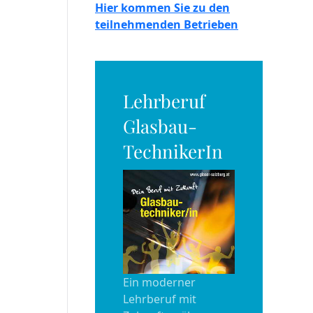
Hier kommen Sie zu den
teilnehmenden Betrieben
Lehrberuf
Glasbau-
TechnikerIn
Ein moderner
Lehrberuf mit