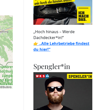
„Hoch hinaus – Werde
Dachdecker*in!“
👉
„Alle Lehrbetriebe findest
du hier!“
Spengler*in
tributors