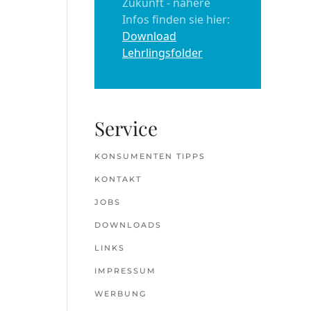
Zukunft - nähere
Infos finden sie hier:
Download
Lehrlingsfolder
Service
KONSUMENTEN TIPPS
KONTAKT
JOBS
DOWNLOADS
LINKS
IMPRESSUM
WERBUNG