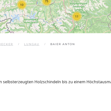
75
10
11
DECKER
LUNGAU
BAIER ANTON
on selbsterzeugten Holzschindeln bis zu einem Höchstausm