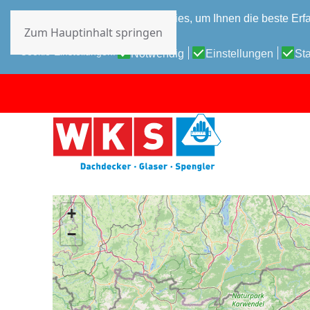
Diese Website verwendet Cookies, um Ihnen die beste Erfa
Zum Hauptinhalt springen
Datenschutz-Bestimmungen
Cookie-Einstellungen:
Notwendig
Einstellungen
Sta
+
−