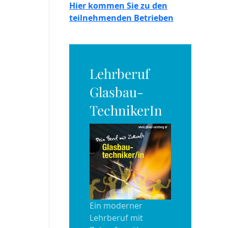
Hier kommen Sie zu den
teilnehmenden Betrieben
Lehrberuf
Glasbau-
TechnikerIn
Ein moderner
Lehrberuf mit