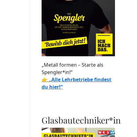
„Metall formen – Starte als
Spengler*in!“
👉
„Alle Lehrbetriebe findest
du hier!“
Glasbautechniker*in