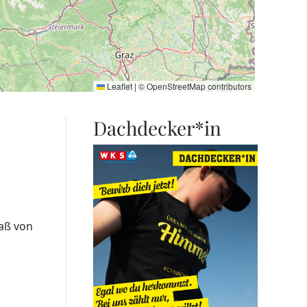
Leaflet
|
©
OpenStreetMap
contributors
Dachdecker*in
aß von