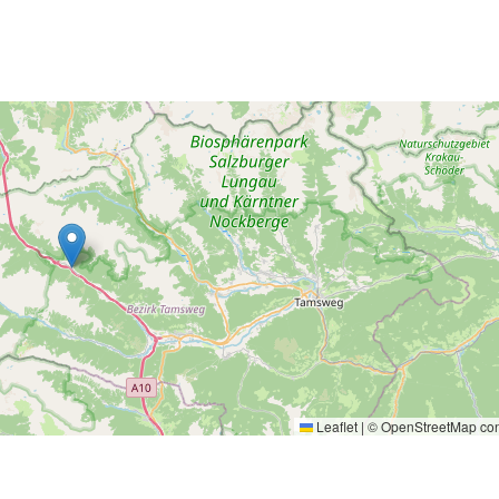
Leaflet
|
©
OpenStreetMap
con