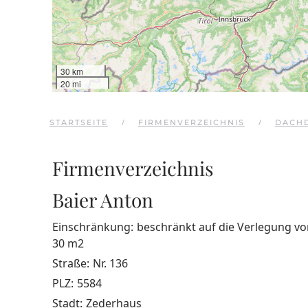
30 km
20 mi
STARTSEITE
FIRMENVERZEICHNIS
DACH
Firmenverzeichnis
Baier Anton
Einschränkung:
beschränkt auf die Verlegung v
30 m2
Straße:
Nr. 136
PLZ:
5584
Stadt:
Zederhaus