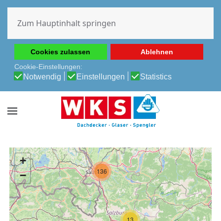
Diese Website verwendet Cookies, um Ihnen die beste
Erfahrung auf unserer Website zu ermöglichen.
Zum Hauptinhalt springen
Cookie-Richtlinie
Datenschutz-Bestimmungen
Cookies zulassen
Ablehnen
Cookie-Einstellungen:
Notwendig
Einstellungen
Statistics
+
136
−
13