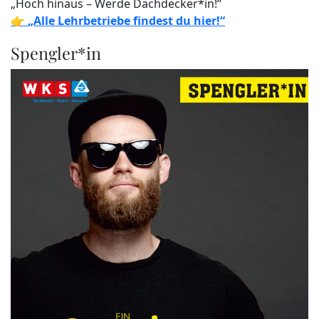
„Hoch hinaus – Werde Dachdecker*in!“
👉
„Alle Lehrbetriebe findest du hier!“
Spengler*in