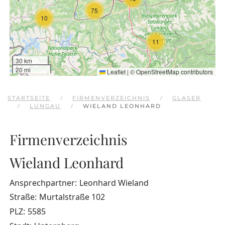
75
10
11
30 km
20 mi
Leaflet
|
©
OpenStreetMap
contributors
STARTSEITE
FIRMENVERZEICHNIS
GLASER
LUNGAU
WIELAND LEONHARD
Firmenverzeichnis
Wieland Leonhard
Ansprechpartner:
Leonhard Wieland
Straße:
Murtalstraße 102
PLZ:
5585